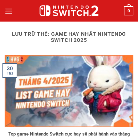
Bỏ
0
qua
nội
dung
LƯU TRỮ THẺ:
GAME HAY NHẤT NINTENDO
SWITCH 2025
30
Th3
Top game Nintendo Switch cực hay sẽ phát hành vào tháng