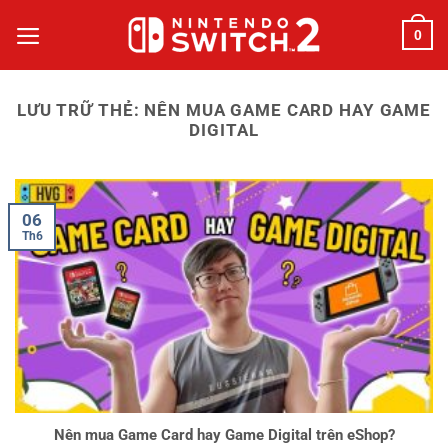
Bỏ
0
qua
nội
dung
LƯU TRỮ THẺ:
NÊN MUA GAME CARD HAY GAME
DIGITAL
06
Th6
Nên mua Game Card hay Game Digital trên eShop?