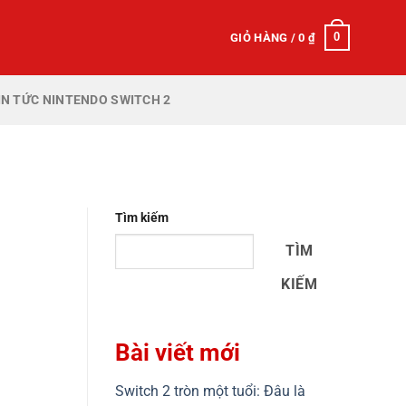
0
GIỎ HÀNG /
0
₫
IN TỨC NINTENDO SWITCH 2
N
Tìm kiếm
TÌM
KIẾM
Bài viết mới
Switch 2 tròn một tuổi: Đâu là