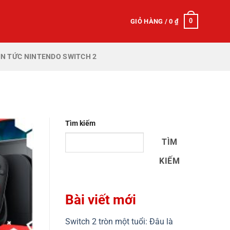
0
GIỎ HÀNG /
0
₫
IN TỨC NINTENDO SWITCH 2
Tìm kiếm
TÌM
KIẾM
Bài viết mới
Switch 2 tròn một tuổi: Đâu là