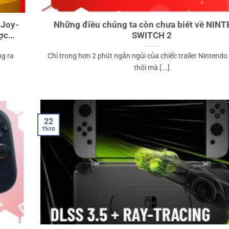
 Joy-
Những điều chúng ta còn chưa biết về NIN
ược…
SWITCH 2
ng ra
Chỉ trong hơn 2 phút ngắn ngủi của chiếc trailer Nintendo
thôi mà [...]
22
Th10