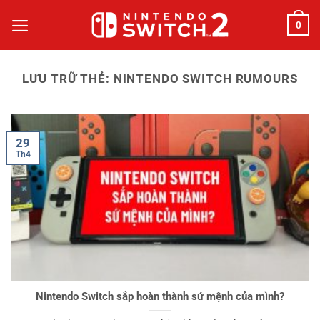
Bỏ
0
qua
nội
dung
LƯU TRỮ THẺ:
NINTENDO SWITCH RUMOURS
29
Th4
Nintendo Switch sắp hoàn thành sứ mệnh của mình?