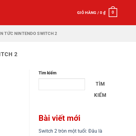
0
GIỎ HÀNG /
0
₫
IN TỨC NINTENDO SWITCH 2
ITCH 2
Tìm kiếm
TÌM
KIẾM
Bài viết mới
Switch 2 tròn một tuổi: Đâu là