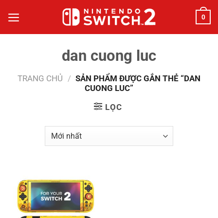
Bỏ
0
qua
nội
dung
dan cuong luc
TRANG CHỦ
/
SẢN PHẨM ĐƯỢC GẮN THẺ “DAN
CUONG LUC”
LỌC