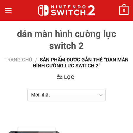
Bỏ
0
qua
nội
dung
dán màn hình cường lực
switch 2
TRANG CHỦ
/
SẢN PHẨM ĐƯỢC GẮN THẺ “DÁN MÀN
HÌNH CƯỜNG LỰC SWITCH 2”
LỌC