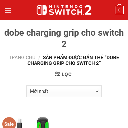
Bỏ
0
qua
nội
dung
dobe charging grip cho switch
2
TRANG CHỦ
/
SẢN PHẨM ĐƯỢC GẮN THẺ “DOBE
CHARGING GRIP CHO SWITCH 2”
LỌC
Sale