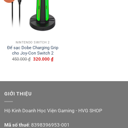
NINTENDO SWITCH 2
Đế sạc Dobe Charging Grip
cho Joy-Con Switch 2
Giá
Giá
450.000
₫
320.000
₫
gốc
hiện
là:
tại
450.000 ₫.
là:
320.000 ₫.
GIỚI THIỆU
Hộ Kinh Doanh Học Viện Gaming - HVG SHOP
Mã số thuế
: 8398396953-001