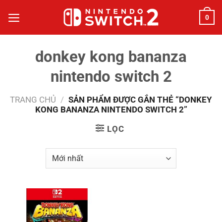
Bỏ
0
qua
nội
dung
donkey kong bananza
nintendo switch 2
TRANG CHỦ
/
SẢN PHẨM ĐƯỢC GẮN THẺ “DONKEY
KONG BANANZA NINTENDO SWITCH 2”
LỌC