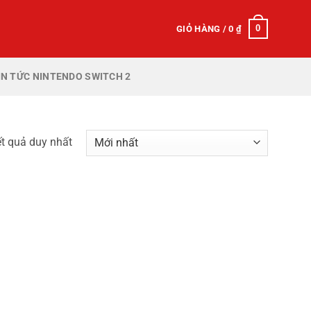
0
GIỎ HÀNG /
0
₫
IN TỨC NINTENDO SWITCH 2
ết quả duy nhất