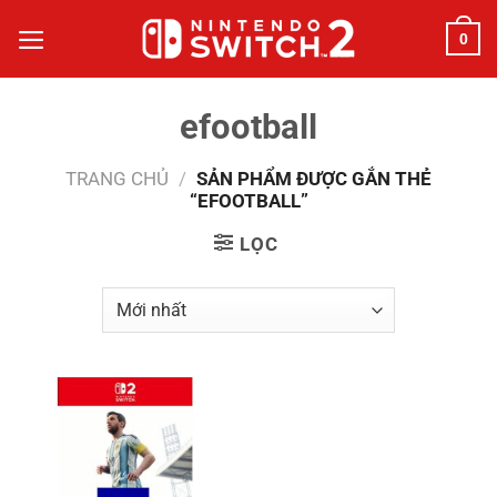
Bỏ
0
qua
nội
dung
efootball
TRANG CHỦ
/
SẢN PHẨM ĐƯỢC GẮN THẺ
“EFOOTBALL”
LỌC