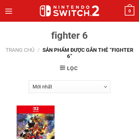
Bỏ
0
qua
nội
dung
fighter 6
TRANG CHỦ
/
SẢN PHẨM ĐƯỢC GẮN THẺ “FIGHTER
6”
LỌC