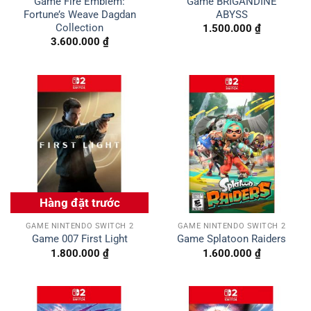
Game Fire Emblem:
Game BRIGANDINE
Fortune’s Weave Dagdan
ABYSS
Collection
1.500.000
₫
3.600.000
₫
Hàng đặt trước
GAME NINTENDO SWITCH 2
GAME NINTENDO SWITCH 2
Game 007 First Light
Game Splatoon Raiders
1.800.000
₫
1.600.000
₫