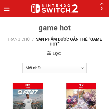
Bỏ
0
qua
nội
dung
game hot
TRANG CHỦ
/
SẢN PHẨM ĐƯỢC GẮN THẺ “GAME
HOT”
LỌC