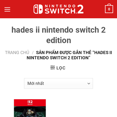
Bỏ
0
qua
nội
dung
hades ii nintendo switch 2
edition
TRANG CHỦ
/
SẢN PHẨM ĐƯỢC GẮN THẺ “HADES II
NINTENDO SWITCH 2 EDITION”
LỌC