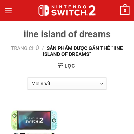
Bỏ
0
qua
nội
dung
iine island of dreams
TRANG CHỦ
/
SẢN PHẨM ĐƯỢC GẮN THẺ “IINE
ISLAND OF DREAMS”
LỌC