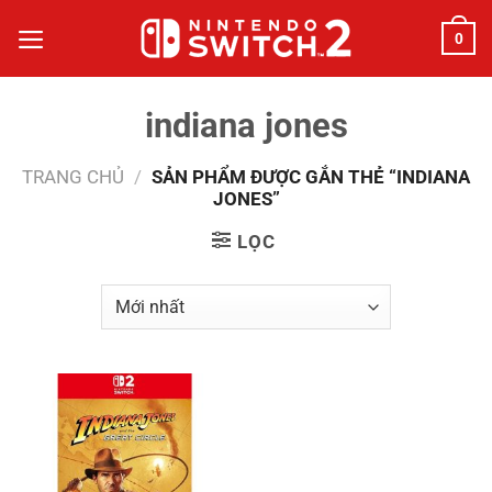
Bỏ
0
qua
nội
dung
indiana jones
TRANG CHỦ
/
SẢN PHẨM ĐƯỢC GẮN THẺ “INDIANA
JONES”
LỌC