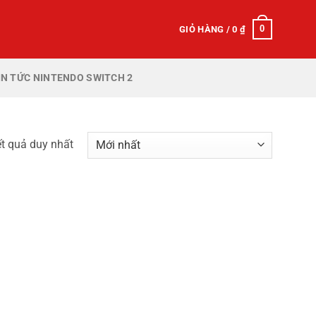
0
GIỎ HÀNG /
0
₫
IN TỨC NINTENDO SWITCH 2
ết quả duy nhất