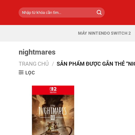
Bỏ
Tìm
qua
kiếm:
nội
dung
MÁY NINTENDO SWITCH 2
nightmares
TRANG CHỦ
/
SẢN PHẨM ĐƯỢC GẮN THẺ “N
LỌC