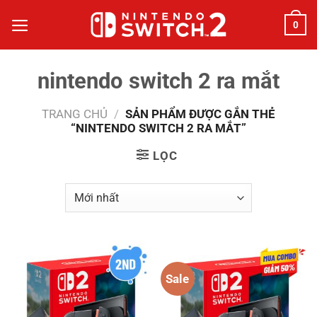
Bỏ
0
qua
nội
dung
nintendo switch 2 ra mắt
TRANG CHỦ
/
SẢN PHẨM ĐƯỢC GẮN THẺ
“NINTENDO SWITCH 2 RA MẮT”
LỌC
Sale