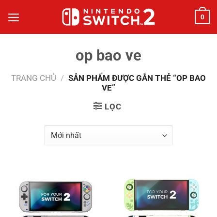
Bỏ
0
qua
nội
dung
op bao ve
TRANG CHỦ
/
SẢN PHẨM ĐƯỢC GẮN THẺ “OP BAO
VE”
LỌC