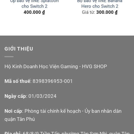
Ốp bảo vệ IINE Splatoon
Bộ bảo vệ IINE Banana
cho Switch 2
Hero cho Switch 2
400.000
₫
Giá từ:
300.000
₫
GIỚI THIỆU
Hộ Kinh Doanh Học Viện Gaming - HVG SHOP
Mã số thuế
: 8398396953-001
Ngày cấp
: 01/03/2024
Nơi cấp
: Phòng tài chính kế hoạch - Ủy ban nhân dân
quận Tân Phú
Địa chỉ
: 68/8/9 Trần Tấn, phường Tân Sơn Nhì, quận Tân