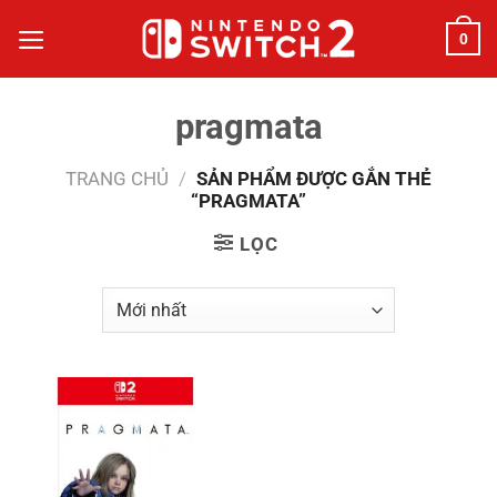
Bỏ
0
qua
nội
dung
pragmata
TRANG CHỦ
/
SẢN PHẨM ĐƯỢC GẮN THẺ
“PRAGMATA”
LỌC