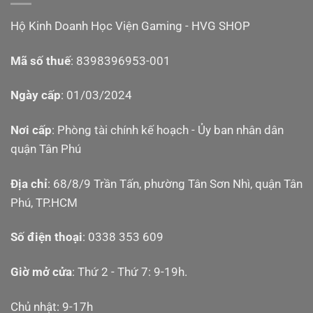
Hộ Kinh Doanh Học Viện Gaming - HVG SHOP
Mã số thuế
: 8398396953-001
Ngày cấp
: 01/03/2024
Nơi cấp
: Phòng tài chính kế hoạch - Ủy ban nhân dân
quận Tân Phú
Địa chỉ
: 68/8/9 Trần Tấn, phường Tân Sơn Nhì, quận Tân
Phú, TP.HCM
Số điện thoại
: 0338 353 609
Giờ mở cửa
: Thứ 2 - Thứ 7: 9-19h.
Chủ nhật: 9-17h