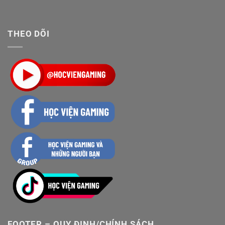
THEO DÕI
FOOTER – QUY ĐỊNH/CHÍNH SÁCH