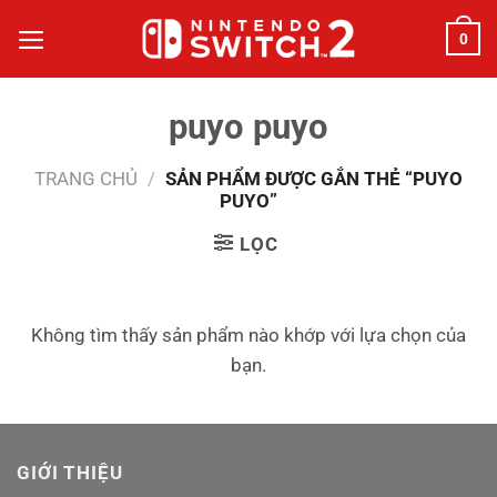
Bỏ
0
qua
nội
dung
puyo puyo
TRANG CHỦ
/
SẢN PHẨM ĐƯỢC GẮN THẺ “PUYO
PUYO”
LỌC
Không tìm thấy sản phẩm nào khớp với lựa chọn của
bạn.
GIỚI THIỆU