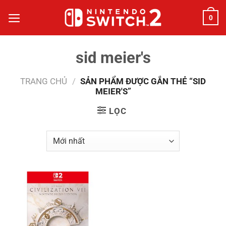
Bỏ
0
qua
nội
dung
sid meier's
TRANG CHỦ
/
SẢN PHẨM ĐƯỢC GẮN THẺ “SID
MEIER'S”
LỌC