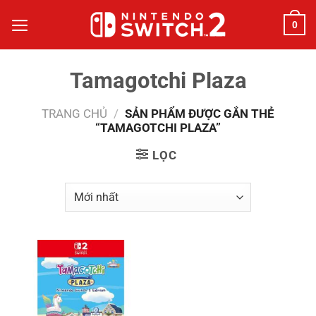
Bỏ
0
qua
nội
dung
Tamagotchi Plaza
TRANG CHỦ
/
SẢN PHẨM ĐƯỢC GẮN THẺ
“TAMAGOTCHI PLAZA”
LỌC