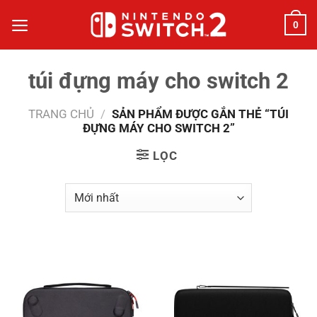
Bỏ
0
qua
nội
dung
túi đựng máy cho switch 2
TRANG CHỦ
/
SẢN PHẨM ĐƯỢC GẮN THẺ “TÚI
ĐỰNG MÁY CHO SWITCH 2”
LỌC