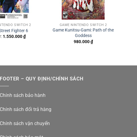
NTENDO SWITCH 2
GAME NINTENDO SWITCH 2
Game Kunitsu-Gami: Path of the
treet Fighter 6
Goddess
ừ:
1.550.000
₫
980.000
₫
FOOTER – QUY ĐỊNH/CHÍNH SÁCH
Chính sách bảo hành
Chính sách đổi trả hàng
Chính sách vận chuyển