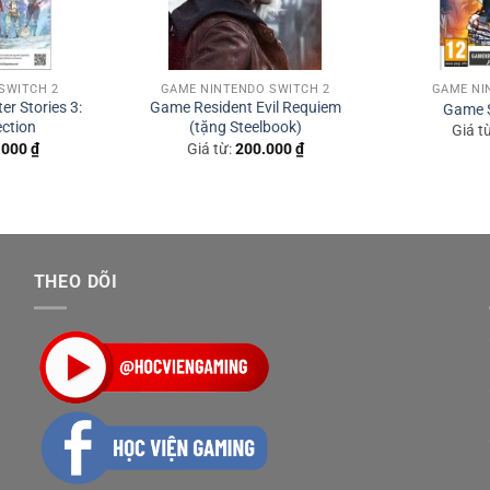
SWITCH 2
GAME NINTENDO SWITCH 2
GAME NI
r Stories 3:
Game Resident Evil Requiem
Game S
ection
(tặng Steelbook)
Giá t
.000
₫
Giá từ:
200.000
₫
THEO DÕI