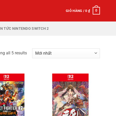
0
GIỎ HÀNG /
0
₫
IN TỨC NINTENDO SWITCH 2
g all 5 results