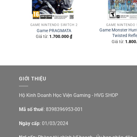
GAME NINTENDO SWITCH 2
GAME NINTENDO 
Game Monster Hunte
Game PRAGMATA
Twisted Refl
Giá từ:
1.700.000
₫
Giá từ:
1.800
GIỚI THIỆU
Hộ Kinh Doanh Học Viện Gaming - HVG SHOP
Mã số thuế
: 8398396953-001
Ngày cấp
: 01/03/2024