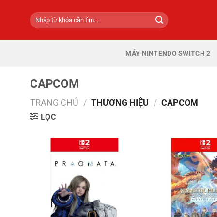
Bỏ
Tìm
qua
kiếm:
nội
dung
MÁY NINTENDO SWITCH 2
CAPCOM
TRANG CHỦ
/
THƯƠNG HIỆU
/
CAPCOM
LỌC