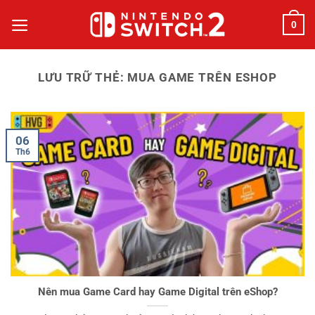
Bỏ
0
qua
nội
dung
LƯU TRỮ THẺ:
MUA GAME TRÊN ESHOP
06
Th6
Nên mua Game Card hay Game Digital trên eShop?