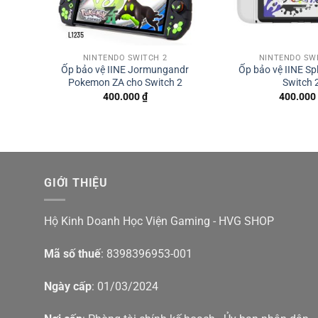
NINTENDO SWITCH 2
NINTENDO SW
Ốp bảo vệ IINE Jormungandr
Ốp bảo vệ IINE Sp
Pokemon ZA cho Switch 2
Switch 
400.000
₫
400.000
GIỚI THIỆU
Hộ Kinh Doanh Học Viện Gaming - HVG SHOP
Mã số thuế
: 8398396953-001
Ngày cấp
: 01/03/2024