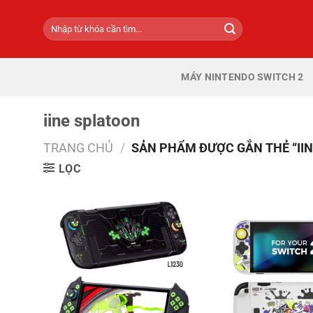
Bỏ
Tìm
qua
kiếm:
nội
dung
MÁY NINTENDO SWITCH 2
iine splatoon
TRANG CHỦ
/
SẢN PHẨM ĐƯỢC GẮN THẺ “II
LỌC