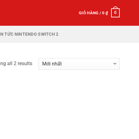
0
GIỎ HÀNG /
0
₫
IN TỨC NINTENDO SWITCH 2
g all 2 results