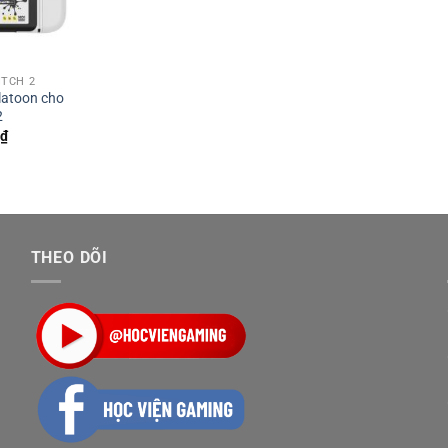
ITCH 2
latoon cho
2
₫
THEO DÕI