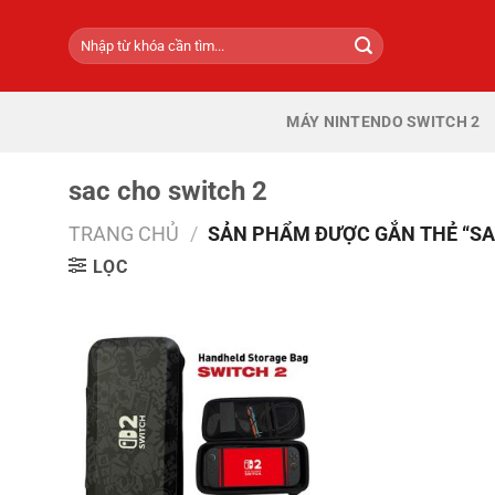
Bỏ
Tìm
qua
kiếm:
nội
dung
MÁY NINTENDO SWITCH 2
sac cho switch 2
TRANG CHỦ
/
SẢN PHẨM ĐƯỢC GẮN THẺ “SA
LỌC