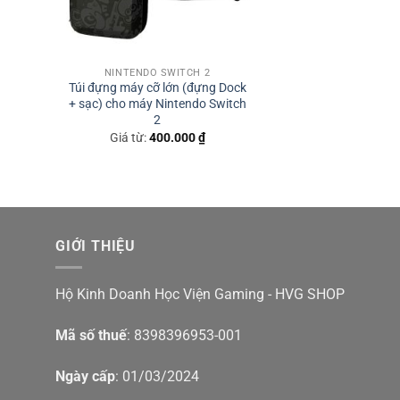
NINTENDO SWITCH 2
Túi đựng máy cỡ lớn (đựng Dock
+ sạc) cho máy Nintendo Switch
2
Giá từ:
400.000
₫
GIỚI THIỆU
Hộ Kinh Doanh Học Viện Gaming - HVG SHOP
Mã số thuế
: 8398396953-001
Ngày cấp
: 01/03/2024