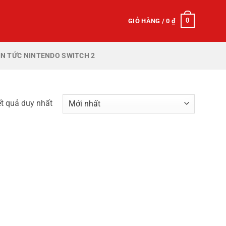
0
GIỎ HÀNG /
0
₫
IN TỨC NINTENDO SWITCH 2
ết quả duy nhất