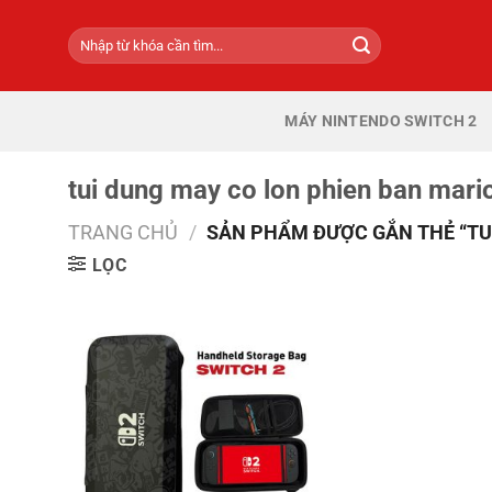
Bỏ
Tìm
qua
kiếm:
nội
dung
MÁY NINTENDO SWITCH 2
tui dung may co lon phien ban mari
TRANG CHỦ
/
SẢN PHẨM ĐƯỢC GẮN THẺ “TUI
LỌC