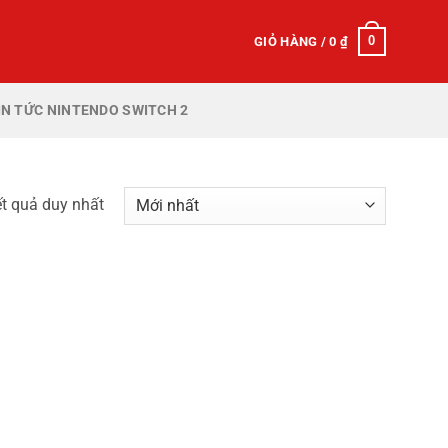
0
GIỎ HÀNG /
0
₫
IN TỨC NINTENDO SWITCH 2
ết quả duy nhất