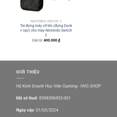
NINTENDO SWITCH 2
Túi đựng máy cỡ lớn (đựng Dock
+ sạc) cho máy Nintendo Switch
2
Giá từ:
400.000
₫
GIỚI THIỆU
Hộ Kinh Doanh Học Viện Gaming - HVG SHOP
Mã số thuế
: 8398396953-001
Ngày cấp
: 01/03/2024