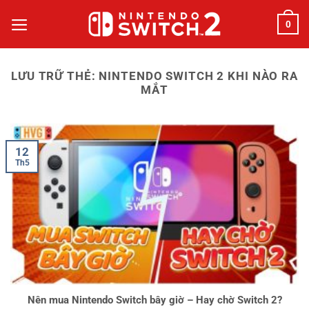
Bỏ
0
qua
nội
dung
LƯU TRỮ THẺ:
NINTENDO SWITCH 2 KHI NÀO RA
MẮT
12
Th5
Nên mua Nintendo Switch bây giờ – Hay chờ Switch 2?