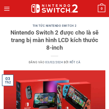
Bỏ
0
qua
nội
dung
TIN TỨC NINTENDO SWITCH 2
Nintendo Switch 2 được cho là sẽ
trang bị màn hình LCD kích thước
8-inch
ĐĂNG VÀO
03/02/2024
BỞI
RỐT CÀ
03
Th2