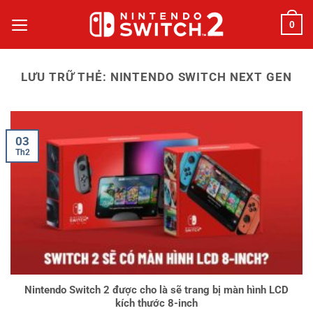
Bỏ
0
qua
nội
dung
LƯU TRỮ THẺ:
NINTENDO SWITCH NEXT GEN
03
Th2
Nintendo Switch 2 được cho là sẽ trang bị màn hình LCD
kích thước 8-inch