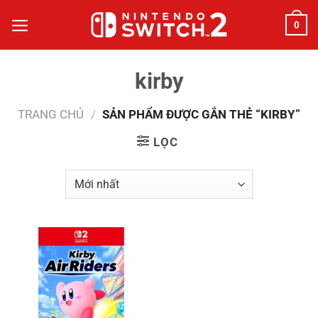
Bỏ
0
qua
nội
dung
kirby
TRANG CHỦ
/
SẢN PHẨM ĐƯỢC GẮN THẺ “KIRBY”
LỌC