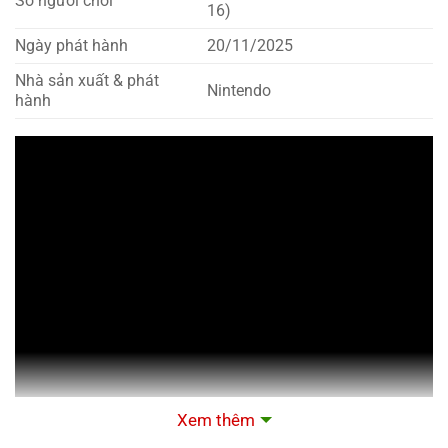
Số người chơi
16)
Ngày phát hành
20/11/2025
Nhà sản xuất & phát
Nintendo
hành
Xem thêm