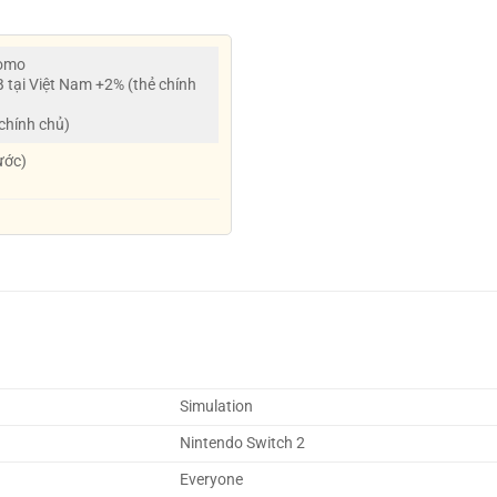
Momo
B tại Việt Nam +2% (thẻ chính
 chính chủ)
ước)
Simulation
Nintendo Switch 2
Everyone