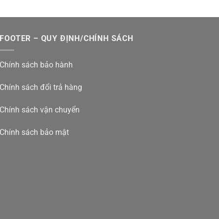
FOOTER – QUY ĐỊNH/CHÍNH SÁCH
Chính sách bảo hành
n mang đến trải nghiệm nâng cấp toàn diện với đồ họa
n dành cho người hâm mộ lâu năm và những ai yêu thích
Chính sách đổi trả hàng
Chính sách vận chuyển
chính hãng giá tốt ở đâu?
Chính sách bảo mật