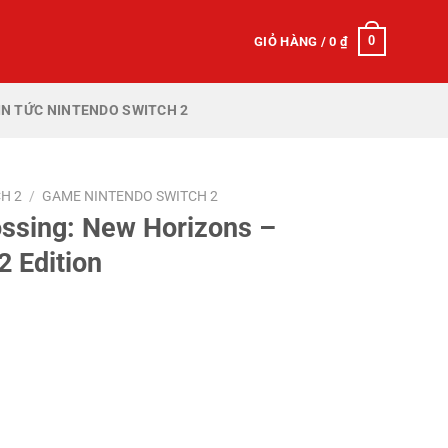
0
GIỎ HÀNG /
0
₫
IN TỨC NINTENDO SWITCH 2
H 2
/
GAME NINTENDO SWITCH 2
ssing: New Horizons –
2 Edition