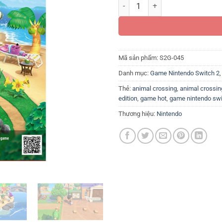
Game Animal Crossing: New Horiz
Mã sản phẩm:
S2G-045
Danh mục:
Game Nintendo Switch 2
Thẻ:
animal crossing
,
animal crossin
edition
,
game hot
,
game nintendo sw
Thương hiệu:
Nintendo