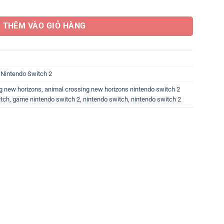
ons - Nintendo Switch 2 Edition số lượng
THÊM VÀO GIỎ HÀNG
,
Nintendo Switch 2
g new horizons
,
animal crossing new horizons nintendo switch 2
itch
,
game nintendo switch 2
,
nintendo switch
,
nintendo switch 2