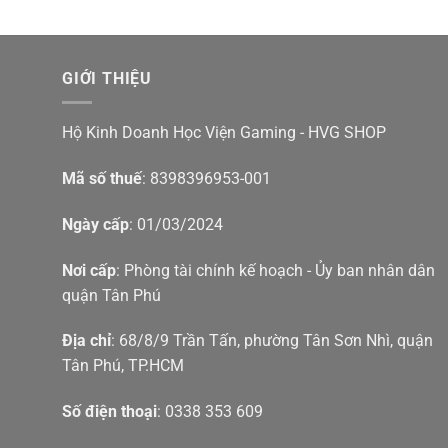
Slumber Island:
khu vực sáng tạo mở để thiết kế đ
Mở rộng kho đồ:
tăng sức chứa lên tới 9,000 vật p
GIỚI THIỆU
Reset Service:
có Resetti giúp dọn dẹp đảo.
Hộ Kinh Doanh Học Viện Gaming - HVG SHOP
Animal Crossing: New Horizons – Nintendo Switch 2 E
đẹp hơn, điều khiển linh hoạt hơn, tính năng xã hội 
Mã số thuế
: 8398396953-001
lối chơi thư giãn, sáng tạo trên đảo của riêng mình.
Ngày cấp
: 01/03/2024
Mua Game Animal Crossing: New H
Nơi cấp
: Phòng tài chính kế hoạch - Ủy ban nhân dân
Hiện game đang được phân phối tại HVG Shop, liên hệ 
quận Tân Phú
Youtube Học Viện Gaming:
youtube.com/HocVienG
Địa chỉ
: 68/8/9 Trần Tấn, phường Tân Sơn Nhì, quận
Website:
https://hocviengaming.vn/
Tân Phú, TP.HCM
Fanpage Học Viện Gaming:
facebook.com/HocVie
Số điện thoại
: 0338 353 609
Group thảo luận:
facebook.com/groups/hocvienga