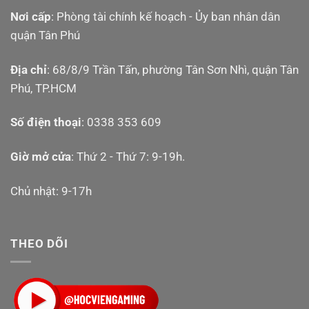
hãng giá tốt ở đâu?
Nơi cấp
: Phòng tài chính kế hoạch - Ủy ban nhân dân
quận Tân Phú
Youtube Học Viện
Gaming:
https://www.youtube.com/@HocVienGaming
Địa chỉ
: 68/8/9 Trần Tấn, phường Tân Sơn Nhì, quận Tân
Phú, TP.HCM
Website:
https://nintendoswitch2.vn/
Fanpage Học Viện
Số điện thoại
: 0338 353 609
Gaming:
https://www.facebook.com/HocVienGaming
Giờ mở cửa
: Thứ 2 - Thứ 7: 9-19h.
Group thảo
luận:
www.facebook.com/groups/hocviengaming/
Chủ nhật: 9-17h
TikTok:
https://www.tiktok.com/@hocviengaming
Email công việc, quảng
THEO DÕI
cáo:
hocviengaming2021@gmail.com