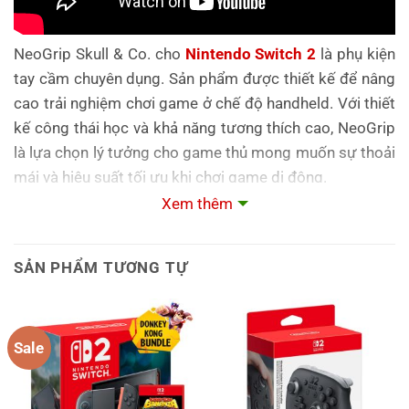
NeoGrip Skull & Co. cho
Nintendo Switch 2
là phụ kiện
tay cầm chuyên dụng. Sản phẩm được thiết kế để nâng
cao trải nghiệm chơi game ở chế độ handheld. Với thiết
kế công thái học và khả năng tương thích cao, NeoGrip
là lựa chọn lý tưởng cho game thủ mong muốn sự thoải
mái và hiệu suất tối ưu khi chơi game di động.
Xem thêm
Tính năng nổi bật
Thiết kế công thái học
: Được thiết kế để phù hợp với
SẢN PHẨM TƯƠNG TỰ
nhiều kích cỡ tay, giúp giảm mỏi và tăng cường sự thoải
mái khi chơi game trong thời gian dài.
Sale
Tay cầm có thể thay thế
: Sản phẩm đi kèm với ba kiểu
tay cầm khác nhau, cho phép người dùng tùy chỉnh theo
sở thích và kích cỡ tay.