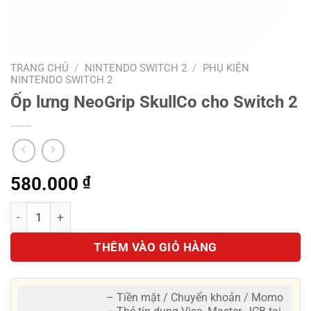
TRANG CHỦ
/
NINTENDO SWITCH 2
/
PHỤ KIỆN
NINTENDO SWITCH 2
Ốp lưng NeoGrip SkullCo cho Switch 2
580.000
₫
Ốp lưng NeoGrip SkullCo cho Switch 2 số lượng
THÊM VÀO GIỎ HÀNG
– Tiền mặt / Chuyển khoản / Momo