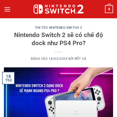
Bỏ
0
qua
nội
dung
TIN TỨC NINTENDO SWITCH 2
Nintendo Switch 2 sẽ có chế độ
dock như PS4 Pro?
ĐĂNG VÀO
18/03/2024
BỞI
RỐT CÀ
18
Th3