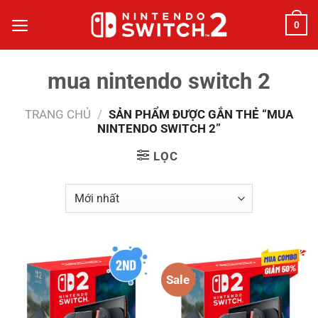
Bỏ
0
qua
nội
dung
mua nintendo switch 2
TRANG CHỦ
/
SẢN PHẨM ĐƯỢC GẮN THẺ “MUA
NINTENDO SWITCH 2”
LỌC
Sale