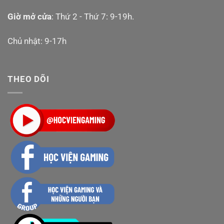
Giờ mở cửa
: Thứ 2 - Thứ 7: 9-19h.
Chủ nhật: 9-17h
THEO DÕI
Tuy tấm nền vẫn sử dụng LCD thôi nhưng trên đây là
những thông số rất khủng cho một chiếc máy chơi
game cầm tay, thậm chí hoàn toàn có thể cạnh tranh với
các dòng PC Handheld top đầu như ROG Ally, Legion
Go. Nintendo lần này thực sự chơi lớn với Switch 2 và
trải nghiệm nhìn sẽ hoàn toàn đáp ứng sự mong mỏi