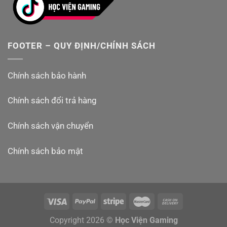
của anh em game thủ rồi.
FOOTER – QUY ĐỊNH/CHÍNH SÁCH
Chính sách bảo hành
Chính sách đổi trả hàng
Chính sách vận chuyển
Bộ vi xử lý cũng ấn tượng không kém khi sử dụng
CPU
Chính sách bảo mật
của Nvidia Tegra T239
với 8 nhân, GPU có hỗ trợ
DLSS
và Ray Tracing
.
Dung lượng RAM
của máy là
12GB
,
cùng
bộ nhớ trong 256GB
.
Anh em có thể mở rộng thêm dung lượng với
thẻ nhớ
Copyright 2026 ©
Học Viện Gaming
microSD chuẩn Express lên đến 2TB
. Các chuẩn cũ