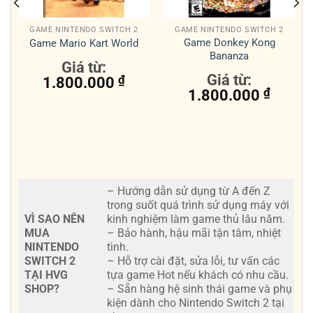
GAME NINTENDO SWITCH 2
GAME NINTENDO SWITCH 2
Game Donkey Kong
Game Mario Kart World
Bananza
Giá từ:
Giá từ:
1.800.000
₫
1.800.000
₫
– Hướng dẫn sử dụng từ A đến Z
trong suốt quá trình sử dụng máy với
VÌ SAO NÊN
kinh nghiệm làm game thủ lâu năm.
MUA
– Bảo hành, hậu mãi tận tâm, nhiệt
NINTENDO
tình.
SWITCH 2
– Hỗ trợ cài đặt, sửa lỗi, tư vấn các
TẠI HVG
tựa game Hot nếu khách có nhu cầu.
SHOP?
– Sẵn hàng hệ sinh thái game và phụ
kiện dành cho Nintendo Switch 2 tại