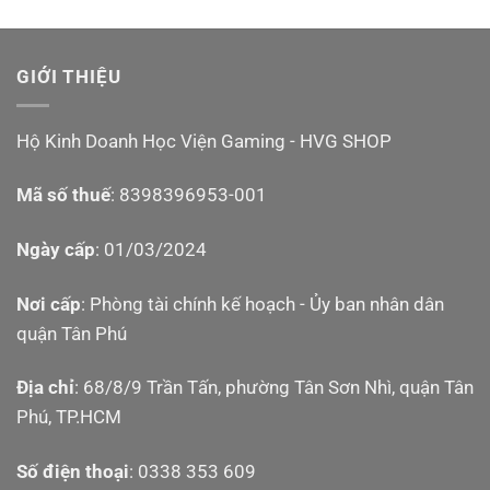
GIỚI THIỆU
Hộ Kinh Doanh Học Viện Gaming - HVG SHOP
Mã số thuế
: 8398396953-001
Cấu hình Nintendo Switch 2
Ngày cấp
: 01/03/2024
Nintendo Switch 2
được trang bị nhiều cải tiến đáng kể
về phần cứng so với phiên bản trước. Chúng ta sẽ có
Nơi cấp
: Phòng tài chính kế hoạch - Ủy ban nhân dân
màn hình
kích thước 7.9 inch độ phân giải 1080p hỗ
quận Tân Phú
trợ HDR10
cho độ tương phản cao hơn. Tần số quét tối
Địa chỉ
: 68/8/9 Trần Tấn, phường Tân Sơn Nhì, quận Tân
đa
120Hz
với công nghệ
Variable Refresh Rate (VRR)
.
Phú, TP.HCM
Số điện thoại
: 0338 353 609