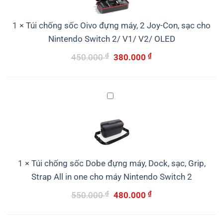
đựng
máy,
1
×
Túi chống sốc Oivo đựng máy, 2 Joy-Con, sạc cho
2
Nintendo Switch 2/ V1/ V2/ OLED
Joy-
₫
Giá
₫
Giá
450.000
380.000
Con,
sạc
gốc
hiện
cho
là:
tại
Nintendo
Túi
450.000 ₫.
là:
Switch
chống
380.000 ₫.
2/
sốc
V1/
Dobe
V2/
đựng
OLED
máy,
1
×
Túi chống sốc Dobe đựng máy, Dock, sạc, Grip,
Dock,
Strap All in one cho máy Nintendo Switch 2
sạc,
₫
Giá
₫
Giá
550.000
480.000
Grip,
Strap
gốc
hiện
All
là:
tại