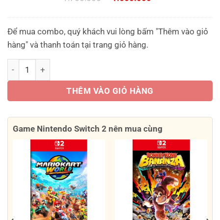
gốc
hiện
là:
tại
Để mua combo, quý khách vui lòng bấm "Thêm vào giỏ
1.700.000 ₫.
là:
hàng" và thanh toán tại trang giỏ hàng.
1.650.000 ₫.
Nintendo Switch 2 Mario Kart World Bundle số lượng
THÊM VÀO GIỎ HÀNG
Game Nintendo Switch 2 nên mua cùng