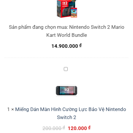
2
Mario
Kart
World
Sản phẩm đang chọn mua:
Nintendo Switch 2 Mario
Bundle
Kart World Bundle
₫
14.900.000
Miếng
Dán
Màn
Hình
Cường
Lực
1
×
Miếng Dán Màn Hình Cường Lực Bảo Vệ Nintendo
Bảo
Switch 2
Vệ
₫
Giá
₫
Giá
200.000
120.000
Nintendo