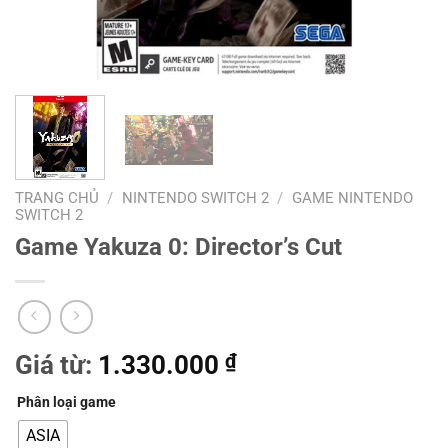
TRANG CHỦ
/
NINTENDO SWITCH 2
/
GAME NINTENDO
SWITCH 2
Game Yakuza 0: Director’s Cut
Giá từ:
1.330.000
₫
Phân loại game
ASIA