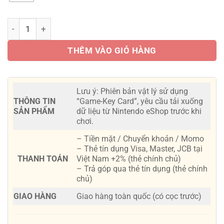
Game Yakuza 0: Director’s Cut số lượng
THÊM VÀO GIỎ HÀNG
Lưu ý: Phiên bản vật lý sử dụng
THÔNG TIN
“Game-Key Card”, yêu cầu tải xuống
SẢN PHẨM
dữ liệu từ Nintendo eShop trước khi
chơi.
– Tiền mặt / Chuyển khoản / Momo
– Thẻ tín dụng Visa, Master, JCB tại
THANH TOÁN
Việt Nam +2% (thẻ chính chủ)
– Trả góp qua thẻ tín dụng (thẻ chính
chủ)
GIAO HÀNG
Giao hàng toàn quốc (có cọc trước)