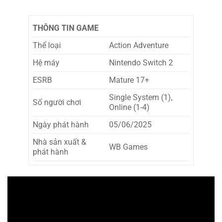
THÔNG TIN GAME
Thể loại
Action Adventure
Hệ máy
Nintendo Switch 2
ESRB
Mature 17+
Single System (1),
Số người chơi
Online (1-4)
Ngày phát hành
05/06/2025
Nhà sản xuất &
WB Games
phát hành