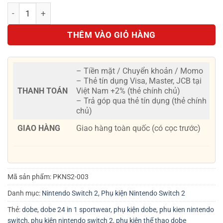
Bộ phụ kiện thể thao DOBE 24 in 1 Sportwear dành cho Swit
THÊM VÀO GIỎ HÀNG
– Tiền mặt / Chuyển khoản / Momo
– Thẻ tín dụng Visa, Master, JCB tại
THANH TOÁN
Việt Nam +2% (thẻ chính chủ)
– Trả góp qua thẻ tín dụng (thẻ chính
chủ)
GIAO HÀNG
Giao hàng toàn quốc (có cọc trước)
Mã sản phẩm:
PKNS2-003
Danh mục:
Nintendo Switch 2
,
Phụ kiện Nintendo Switch 2
Thẻ:
dobe
,
dobe 24 in 1 sportwear
,
phụ kiện dobe
,
phu kien nintendo
switch
,
phụ kiện nintendo switch 2
,
phụ kiện thể thao dobe