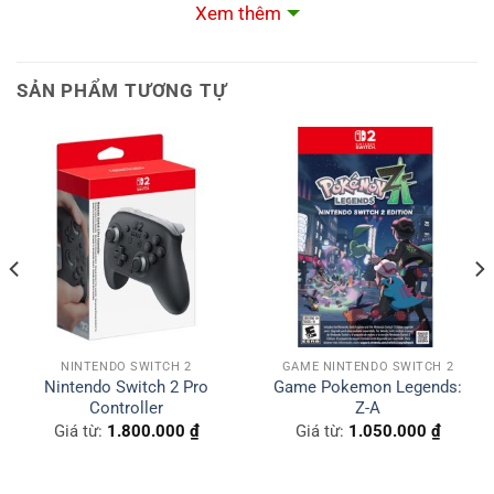
Xem thêm
02 controller grip
02 Hand Strap
SẢN PHẨM TƯƠNG TỰ
02 Leg Strap
01 cần câu cá
01 túi đựng
Dây thun cố định
Thanh trượt cho Joy-Con Switch 1
NINTENDO SWITCH 2
GAME NINTENDO SWITCH 2
Nintendo Switch 2 Pro
Game Pokemon Legends:
Controller
Z-A
Giá từ:
1.800.000
₫
Giá từ:
1.050.000
₫