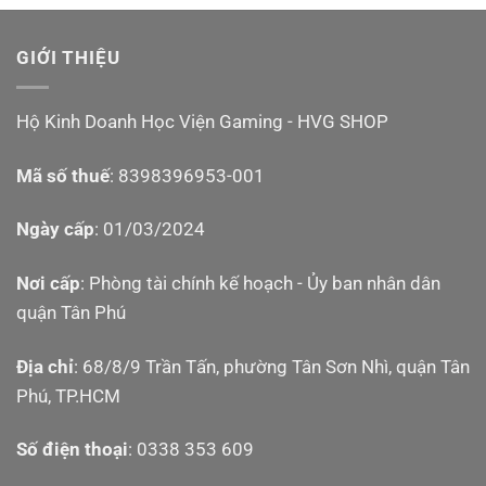
GIỚI THIỆU
Hộ Kinh Doanh Học Viện Gaming - HVG SHOP
Mã số thuế
: 8398396953-001
Ngày cấp
: 01/03/2024
Nơi cấp
: Phòng tài chính kế hoạch - Ủy ban nhân dân
quận Tân Phú
Các tính năng nổi bật
Địa chỉ
: 68/8/9 Trần Tấn, phường Tân Sơn Nhì, quận Tân
Tương thích hoàn toàn với Joy-Con Switch 2 / OLED
Phú, TP.HCM
/ thường
Chất liệu nhựa ABS cao cấp, nhẹ và bền
Số điện thoại
: 0338 353 609