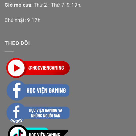
Thiết kế mô phỏng thực tế giúp người chơi vận động
Giờ mở cửa
: Thứ 2 - Thứ 7: 9-19h.
tự nhiên và an toàn hơn
Gắn và tháo Joy-Con dễ dàng, không làm trầy xước
Chủ nhật: 9-17h
thiết bị
Trọn bộ sẵn sàng cho mọi trò chơi thể thao hot trên
THEO DÕI
Nintendo Switch như Switch Sports, Just Dance,
Mario Tennis, Golf
Mua sản phẩm Bộ phụ kiện thể thao
DOBE 24 in 1 Sportwear chính hãng
giá tốt ở đâu?
Youtube Học Viện
Gaming:
https://www.youtube.com/@HocVienGaming
Website:
https://nintendoswitch2.vn/
Fanpage Học Viện